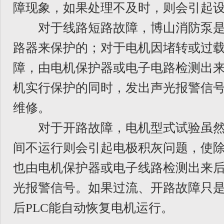
障现象，如果处理不及时，则会引起
对于线路短路故障，博山消防泵是
路器来保护的；对于电机因堵转或过
障，由电机保护器或电子电路检测出来后
机实行保护的同时，发出声光报警信
维修。
对于开路故障，电机型式试验虽然
间不运行则会引起电极积灰问题，使
也由电机保护器或电子线路检测出来后送
光报警信号。如果过流、开路故障只
后PLC能自动恢复电机运行。