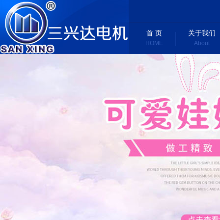
首 页
关于我们
HOME
About