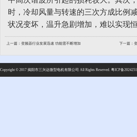
时，冷却风量与转速的三次方成比例
状况变坏，温升急剧增加，难以实现
上一篇：
变频器行业发展迅速 功能需不断增加
下一篇：
Copyright © 2017 揭阳市三兴达微型电机有限公司 All Rights Reserved.
粤ICP备202425