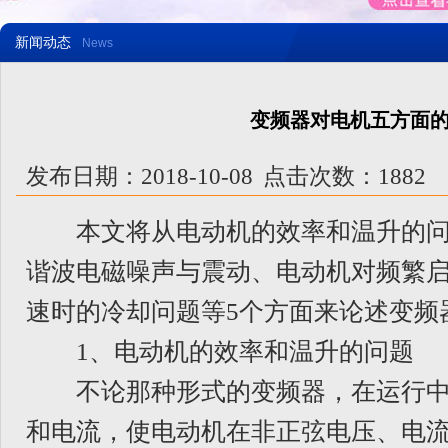
新闻动态
News
变频器对电机五方面
发布日期：2018-10-08
点击次数：1882
本文将从电动机的效率和温升的问
谐波电磁噪声与震动、电动机对频繁
速时的冷却问题等5个方面来论述变频
1、电动机的效率和温升的问题
不论那种形式的变频器，在运行中
和电流，使电动机在非正弦电压、电